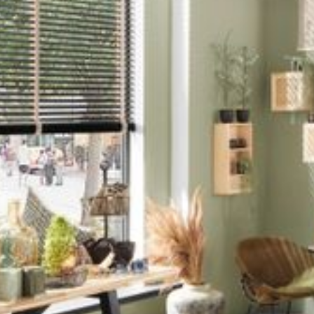
--
--