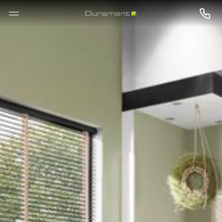
--

