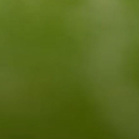
--
--