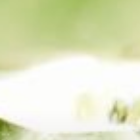
--
--