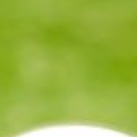
--
--