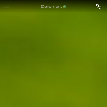
--

