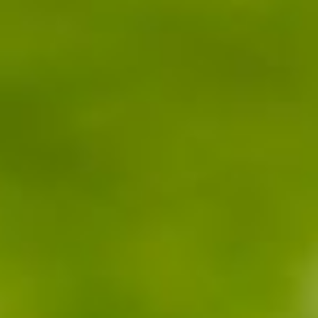
--
--