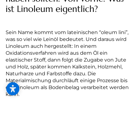
--
ist Linoleum eigentlich?
Sein Name kommt vom lateinischen “oleum lini”,
was so viel wie Leinöl bedeutet. Und daraus wird
Linoleum auch hergestellt: In einem
Oxidationsverfahren wird aus dem Öl ein
elastischer Stoff, dann folgt die Zugabe von Jute
und Holz, später kommen Kalkstein, Holzmehl,
Naturharze und Farbstoffe dazu. Die
Materialmischung durchläuft einige Prozesse bis
das Linoleum als Bodenbelag verarbeitet werden
kann.
Linoleum gilt als einer der nachhaltigsten
Bodenbeläge überhaupt. Marmoleum-
Bahnenware (2,5 mm) wird CO2-neutral hergestellt
und besteht bis zu 98 % aus natürlichen
Rohstoffen wie Leinöl, Jute und Holz. Zwei Drittel