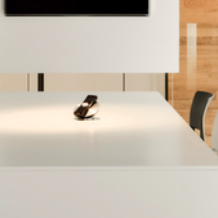
--
--