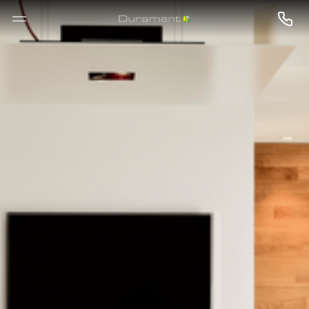
--

