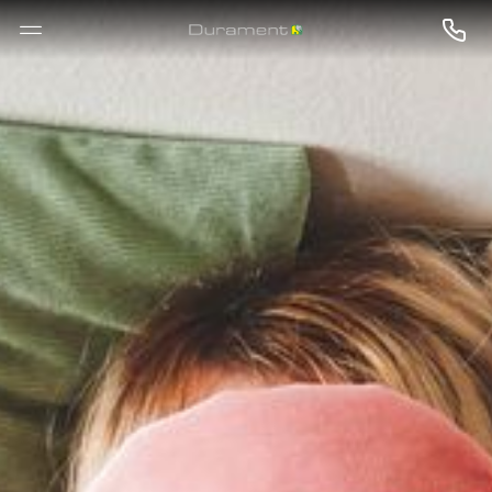
--

