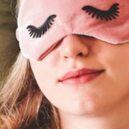
--
--